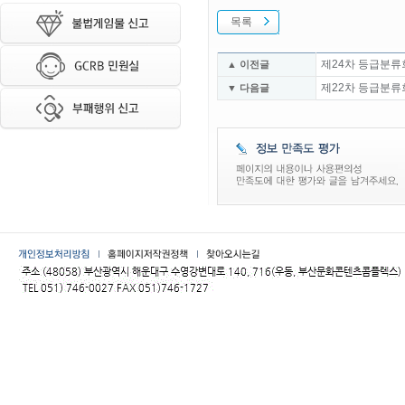
목록
제24차 등급분류
▲ 이전글
제22차 등급분류
▼ 다음글