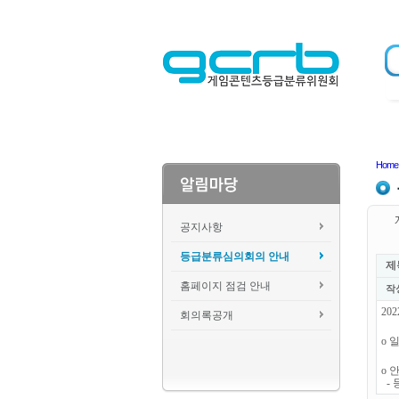
Home
공지사항
등급분류심의회의 안내
제
홈페이지 점검 안내
작
20
회의록공개
o 일
o 
- 