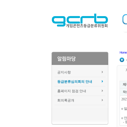
Home
공지사항
등급분류심의회의 안내
제
홈페이지 점검 안내
작
20
회의록공개
o 일
o 
- 