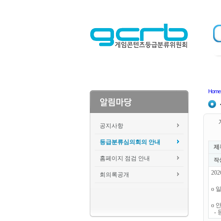
Home
공지사항
등급분류심의회의 안내
제
홈페이지 점검 안내
작
20
회의록공개
o 일
o 
- 