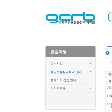
Home
공지사항
등급분류심의회의 안내
제
홈페이지 점검 안내
작
20
회의록공개
o 일
o 
- 