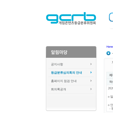
Home
공지사항
등급분류심의회의 안내
제
홈페이지 점검 안내
작
20
회의록공개
o 일
o 
- 