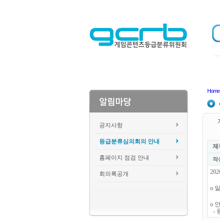
Home
공지사항
등급분류심의회의 안내
제
홈페이지 점검 안내
작
20
회의록공개
o 일
o 
- 