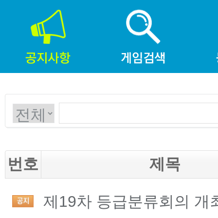
번호
제목
제19차 등급분류회의 개