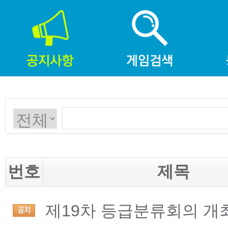
번호
제목
제19차 등급분류회의 개