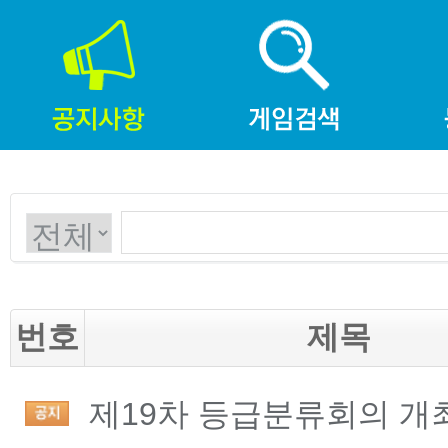
번호
제목
제19차 등급분류회의 개