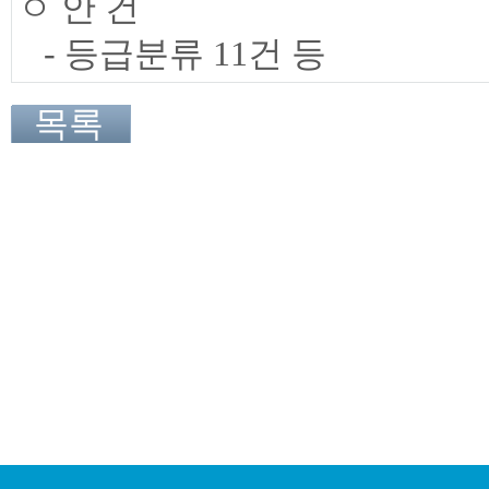
ㅇ 안 건
- 등급분류 11건 등
목록