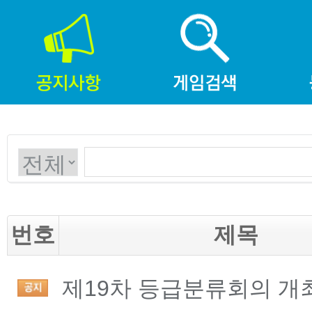
번호
제목
제19차 등급분류회의 개