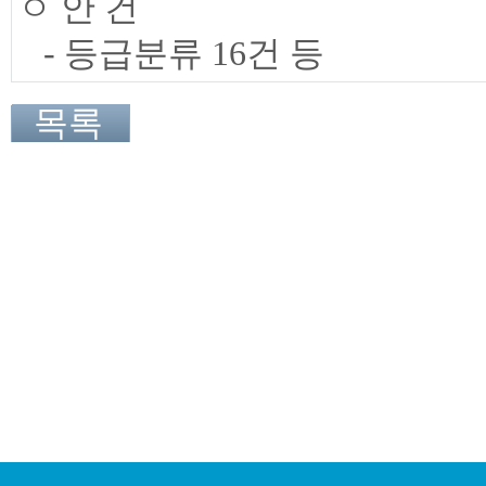
ㅇ 안 건
- 등급분류 16건 등
목록