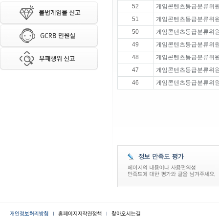
52
게임콘텐츠등급분류위원회 
51
게임콘텐츠등급분류위원회 
50
게임콘텐츠등급분류위원회 
49
게임콘텐츠등급분류위원회 
48
게임콘텐츠등급분류위원회 
47
게임콘텐츠등급분류위원회 시스
46
게임콘텐츠등급분류위원회 