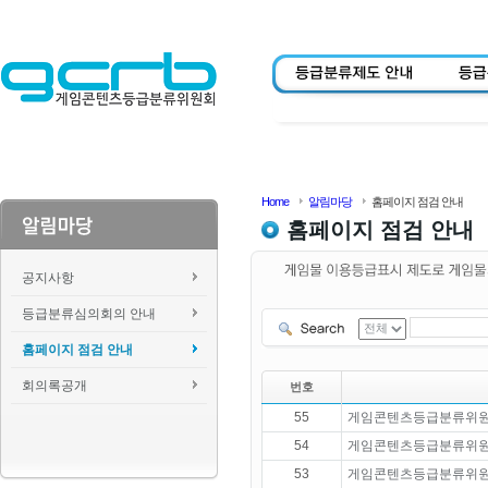
Home
알림마당
홈페이지 점검 안내
홈페이지 점검 안내
공지사항
등급분류심의회의 안내
홈페이지 점검 안내
회의록공개
번호
55
게임콘텐츠등급분류위원회 
54
게임콘텐츠등급분류위원회 
53
게임콘텐츠등급분류위원회 