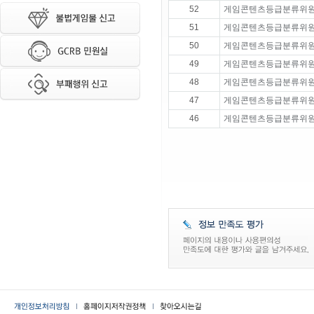
52
게임콘텐츠등급분류위원회 
51
게임콘텐츠등급분류위원회 
50
게임콘텐츠등급분류위원회 
49
게임콘텐츠등급분류위원회 
48
게임콘텐츠등급분류위원회 
47
게임콘텐츠등급분류위원회 시스
46
게임콘텐츠등급분류위원회 