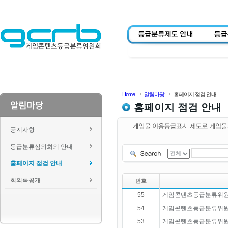
Home
알림마당
홈페이지 점검 안내
홈페이지 점검 안내
공지사항
등급분류심의회의 안내
홈페이지 점검 안내
회의록공개
번호
55
게임콘텐츠등급분류위원회 
54
게임콘텐츠등급분류위원회 
53
게임콘텐츠등급분류위원회 