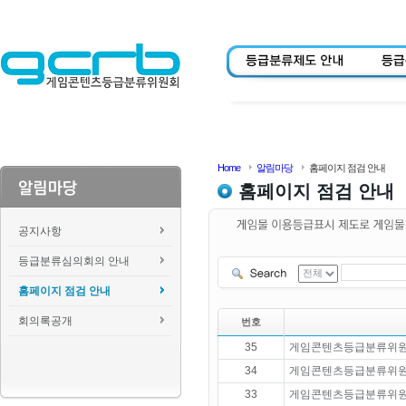
Home
알림마당
홈페이지 점검 안내
홈페이지 점검 안내
공지사항
등급분류심의회의 안내
홈페이지 점검 안내
회의록공개
번호
35
게임콘텐츠등급분류위원회 
34
게임콘텐츠등급분류위원회 
33
게임콘텐츠등급분류위원회 