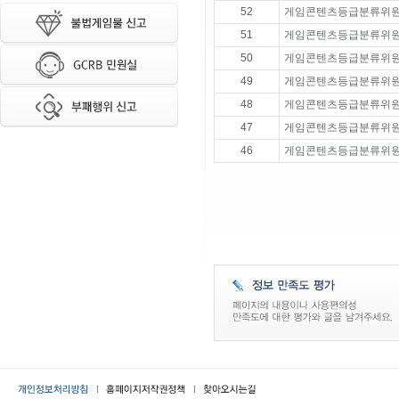
52
게임콘텐츠등급분류위원회 
51
게임콘텐츠등급분류위원회 
50
게임콘텐츠등급분류위원회 
49
게임콘텐츠등급분류위원회 
48
게임콘텐츠등급분류위원회 
47
게임콘텐츠등급분류위원회 시스
46
게임콘텐츠등급분류위원회 