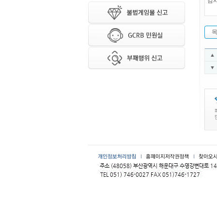
감
▲
▼