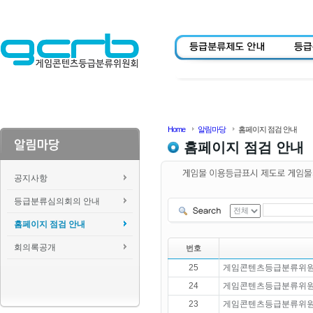
Home
알림마당
홈페이지 점검 안내
홈페이지 점검 안내
공지사항
등급분류심의회의 안내
홈페이지 점검 안내
회의록공개
번호
25
게임콘텐츠등급분류위원회 
24
게임콘텐츠등급분류위원회 
23
게임콘텐츠등급분류위원회 