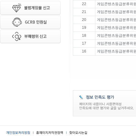
22
게임콘텐츠등급분류위원회 
21
게임콘텐츠등급분류위원회 
20
게임콘텐츠등급분류위원회 
19
게임콘텐츠등급분류위원회 
18
게임콘텐츠등급분류위원회 
17
게임콘텐츠등급분류위원회 
16
게임콘텐츠등급분류위원회 