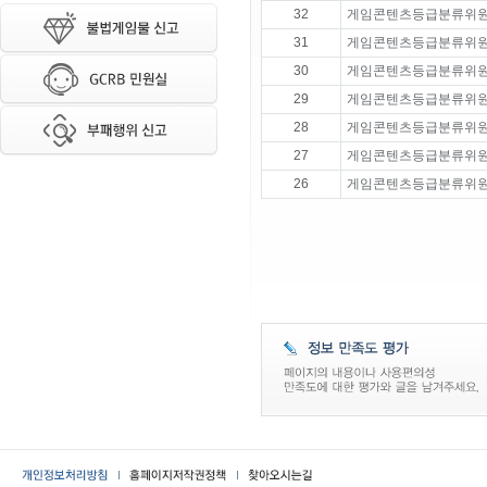
32
게임콘텐츠등급분류위원회 
31
게임콘텐츠등급분류위원회 
30
게임콘텐츠등급분류위원회 
29
게임콘텐츠등급분류위원회 
28
게임콘텐츠등급분류위원회 
27
게임콘텐츠등급분류위원회 
26
게임콘텐츠등급분류위원회 