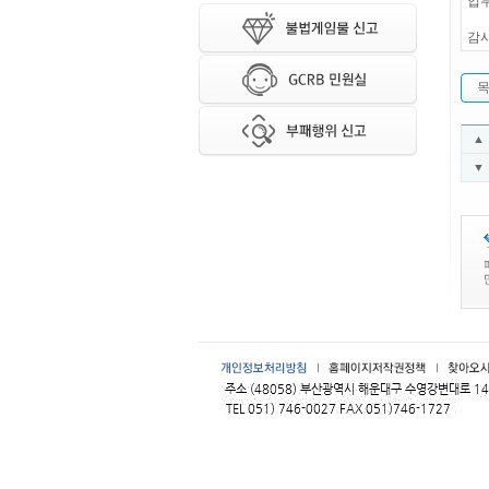
업무
감
▲
▼