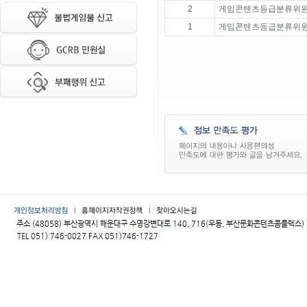
2
게임콘텐츠등급분류위원
1
게임콘텐츠등급분류위원