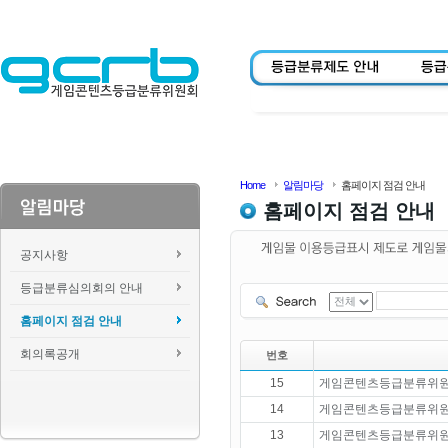
Home
알림마당
홈페이지 점검 안내
홈페이지 점검 안내
공지사항
등급분류심의회의 안내
홈페이지 점검 안내
회의록공개
번호
15
게임콘텐츠등급분류위원회 
14
게임콘텐츠등급분류위원회 
13
게임콘텐츠등급분류위원회 