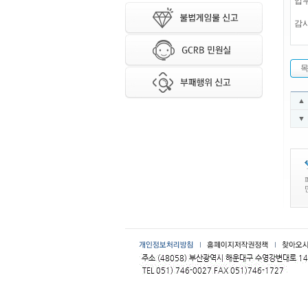
업무
감
▲
▼