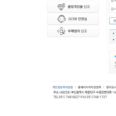
업무
감
▲
▼