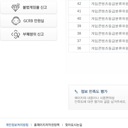
42
게임콘텐츠등급분류위원회 
41
게임콘텐츠등급분류위원회 
40
게임콘텐츠등급분류위원회 
39
게임콘텐츠등급분류위원회 
38
게임콘텐츠등급분류위원회 
37
게임콘텐츠등급분류위원회 
36
게임콘텐츠등급분류위원회 