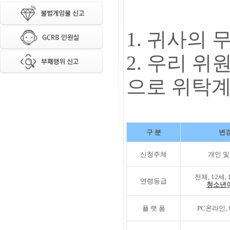
1. 귀사의
2. 우리 위
으로 위탁계
구 분
변경
신청주체
개인 및
전체, 12세,
연령등급
청소년
플 랫 폼
PC온라인,