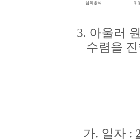
심의방식
위
3.
아울러 
수렴을 진
-
가. 일자 :