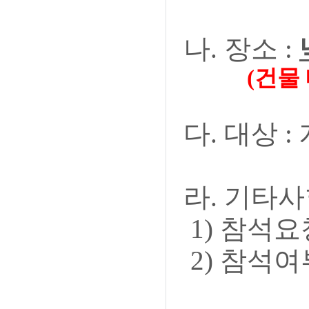
나. 장소 :
(건물 내 주
다. 대상 
라. 기타사
1) 참석요청
2) 참석여부는