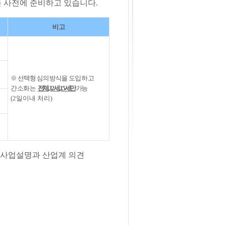
경을 사전에 준비하고 있습니다.
비고
※
선택형 심의방식을
도입하고
간소화는
전체
, 12
세
, 15
세만
가능
(2
일이내 처리
)
이 사업설명과 산업계
의견