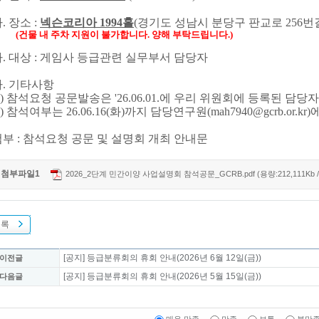
. 장소 :
넥슨코리아 1994홀
(경기도 성남시 분당구 판교로 256번길
건물 내 주차 지원이 불가합니다. 양해 부탁드립니다.)
. 대상 : 게임사 등급관련 실무부서 담당자
. 기타사항
) 참석요청 공문발송은 '26.06.01.에 우리 위원회에 등록된 담당
) 참석여부는 26.06.16(화)까지 담당연구원(mah7940@gcrb.or.k
부 : 참석요청 공문 및 설명회 개최 안내문
첨부파일1
2026_2단계 민간이양 사업설명회 참석공문_GCRB.pdf (용량:212,111Kb 
목록
[공지] 등급분류회의 휴회 안내(2026년 6월 12일(금))
 이전글
[공지] 등급분류회의 휴회 안내(2026년 5월 15일(금))
 다음글