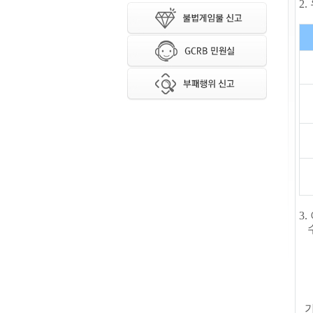
2
3.
수
가