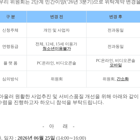
. 우리 위원회는 2단계 민간이양(‘26년 3분기)으로 위탁계약 변
구 분
변경 전
변경 후
신청주체
개인 및 사업자
전과동일
전체, 12세, 15세 이용가
연령등급
전과동일
청소년이용불가
PC온라인, 비디오콘솔
플 랫 폼
PC온라인, 비디오콘솔
모바일
심의방식
위원회
위원회,
간소화
아울러 원활한 사업추진 및 서비스품질 개선을 위해 아래와 같
렴을 진행하고자 하오니 참석을 부탁드립니다.
- 아 래
-
. 일자 :
2026년 06월 25일
(14:00∼16:00)