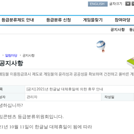
:
ENGLISH
공지사항
등
알림마당
공지사항
공지사항
목
[공지] 2021년 한글날 대체휴일에 의한 휴무 안내
관리자
성자
작성일
녕하십니까?
임콘텐츠 등급분류위원회입니다.
021년 10월 11일이 한글날 대체휴일이 됨에 따라