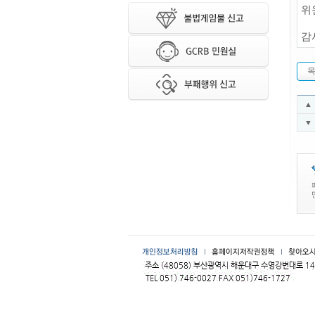
위
감
▲
▼