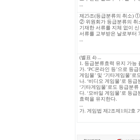
...
제
25
조
(
등급분류의 취소
)
②
위원회가 등급분류의 취소
기재한 서류를 지체 없이 
서류를 교부받은 날로부터
...
(
별표
4) ...
1.
등급분류효력 유지 가능
가
. ‘PC
온라인 등
’
으로 등급
게임물
’
및
‘
기타게임물
’
로
나
. ‘
비디오 게임물
’
로 등급
‘
기타게임물
’
로도 등급분류
다
. ‘
모바일 게임물
’
로 등급
효력을 유지한다
.
...
가
.
게임법 제
2
조제
1
의
2
호 