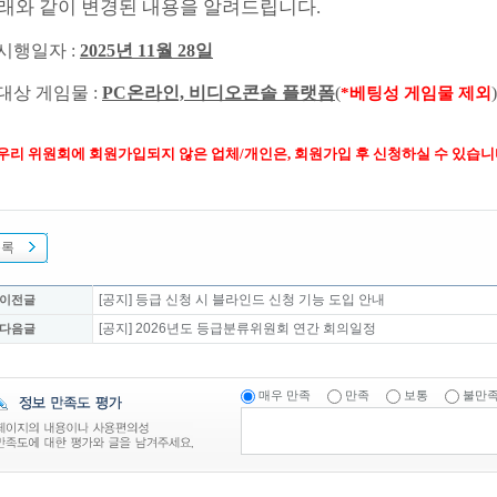
래와 같이 변경된 내용을 알려드립니다.
시행일자 :
2025년 11월 28일
. 대상 게임물 :
PC온라인, 비디오콘솔 플랫폼
(
)
*베팅성 게임물 제외
 우리 위원회에 회원가입되지 않은 업체/개인은, 회원가입 후 신청하실 수 있습니
목록
[공지] 등급 신청 시 블라인드 신청 기능 도입 안내
 이전글
[공지] 2026년도 등급분류위원회 연간 회의일정
 다음글
매우 만족
만족
보통
불만