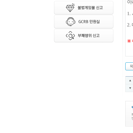
아
1.
2
※
▲
▼