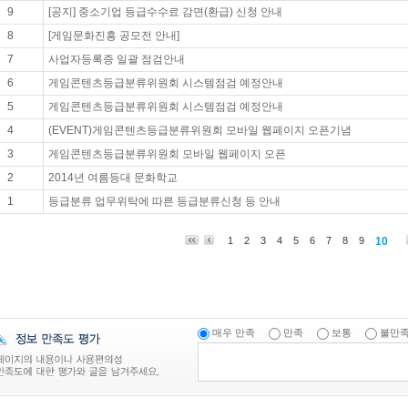
9
[공지] 중소기업 등급수수료 감면(환급) 신청 안내
8
[게임문화진흥 공모전 안내]
7
사업자등록증 일괄 점검안내
6
게임콘텐츠등급분류위원회 시스템점검 예정안내
5
게임콘텐츠등급분류위원회 시스템점검 예정안내
4
(EVENT)게임콘텐츠등급분류위원회 모바일 웹페이지 오픈기념
3
게임콘텐츠등급분류위원회 모바일 웹페이지 오픈
2
2014년 여름등대 문화학교
1
등급분류 업무위탁에 따른 등급분류신청 등 안내
1
2
3
4
5
6
7
8
9
10
매우 만족
만족
보통
불만