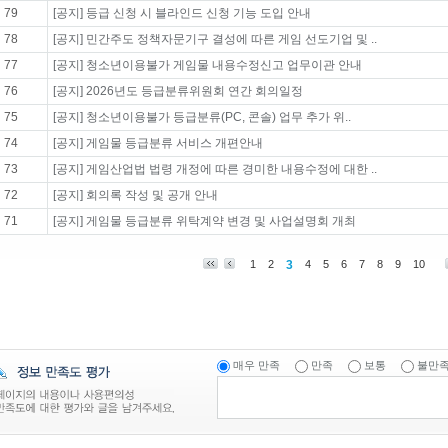
79
[공지] 등급 신청 시 블라인드 신청 기능 도입 안내
78
[공지] 민간주도 정책자문기구 결성에 따른 게임 선도기업 및 ..
77
[공지] 청소년이용불가 게임물 내용수정신고 업무이관 안내
76
[공지] 2026년도 등급분류위원회 연간 회의일정
75
[공지] 청소년이용불가 등급분류(PC, 콘솔) 업무 추가 위..
74
[공지] 게임물 등급분류 서비스 개편안내
73
[공지] 게임산업법 법령 개정에 따른 경미한 내용수정에 대한 ..
72
[공지] 회의록 작성 및 공개 안내
71
[공지] 게임물 등급분류 위탁계약 변경 및 사업설명회 개최
1
2
3
4
5
6
7
8
9
10
매우 만족
만족
보통
불만