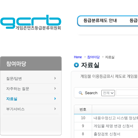
Home
참여마당
자료실
자료실
질문/답변
자주하는 질문
자료실
부가서비스
번호
10
내용수정신고 시스템 정상화
9
게임물 제명 변경 신청서
8
출장검토 신청서