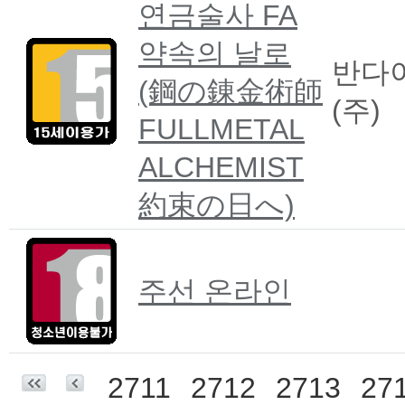
연금술사 FA
약속의 날로
반다
(鋼の錬金術師
(주)
FULLMETAL
ALCHEMIST
約束の日へ)
주선 온라인
2711
2712
2713
27