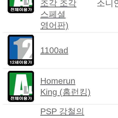
조각 조각
소니
스페셜
영어판)
1100ad
Homerun
King (홈런킹)
PSP 강철의