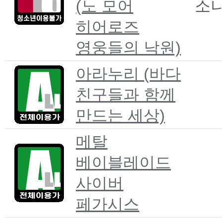
(노 모어
소
히어로즈
영웅들의 낙원)
아라누리 (바다
친구들과 함께
만드는 세상)
메탈
베이블레이드
사이버
페가시스