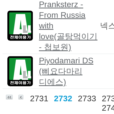
Pranksterz -
From Russia
with
넥
love(골탕먹이기
- 첩보원)
Piyodamari DS
(삐요다마리
디에스)
2731
2732
2733
27
27