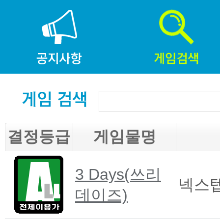
결정등급
게임물명
3 Days(쓰리
넥스
데이즈)