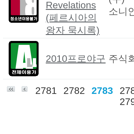
Revelations
소니
(페르시아의
왕자 묵시록)
2010프로야구
주식
2781
2782
2783
27
27