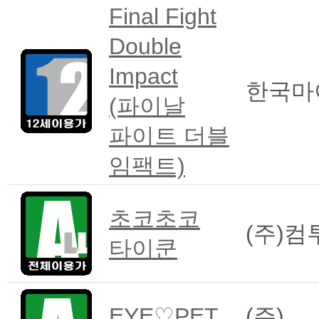
Final Fight
Double
Impact
한국마
(파이날
파이트 더블
임팩트)
초코초코
(주)컴
타이쿤
EYE♡PET
(주)