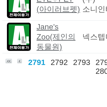
(아이러브펫)
소니인
Jane's
Zoo(제인의
넥스텝
동물원)
2791
2792
2793
27
28