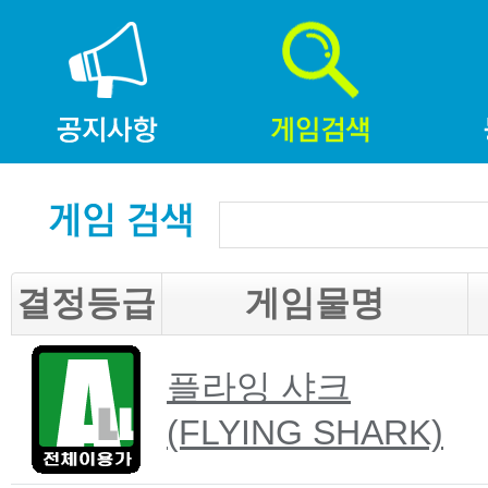
결정등급
게임물명
플라잉 샤크
(FLYING SHARK)