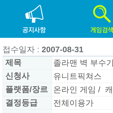
접수일자 :
2007-08-31
제목
졸라맨 벽 부수
신청사
유니트픽쳐스
플랫폼/장르
온라인 게임
/
캐
결정등급
전체이용가