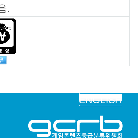
음.
ENGLISH