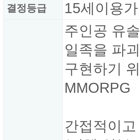
15세이용가
결정등급
주인공 유솔
일족을 파괴
구현하기 위
MMORPG
간접적이고 