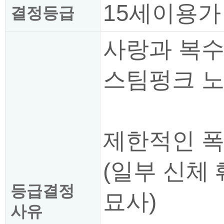
15세이용가
결정등급
사랑과 복수
스팀펑크 노
제한적인 
(일부 신체 
등급결정
묘사)
사유