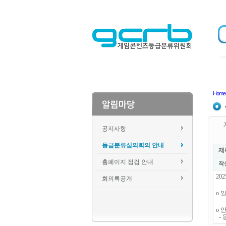
Home
공지사항
등급분류심의회의 안내
제
홈페이지 점검 안내
작
20
회의록공개
o 일
o 
- 