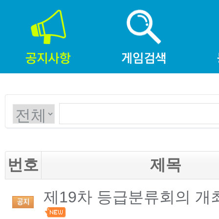
번호
제목
제19차 등급분류회의 개