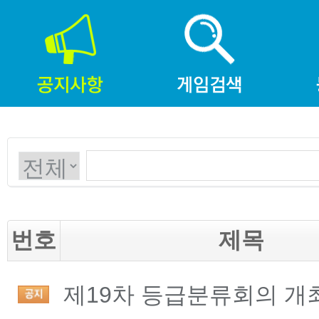
번호
제목
제19차 등급분류회의 개