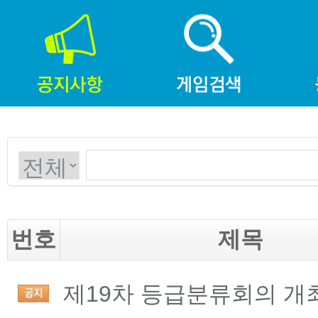
번호
제목
제19차 등급분류회의 개