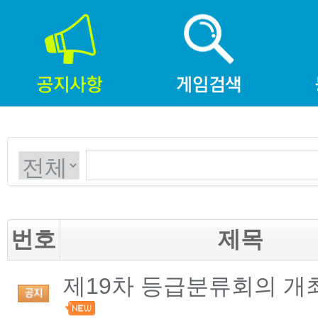
번호
제목
제19차 등급분류회의 개