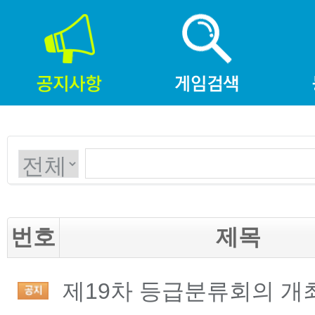
번호
제목
제19차 등급분류회의 개