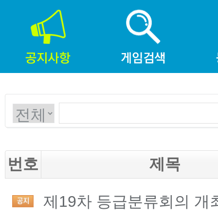
번호
제목
제19차 등급분류회의 개