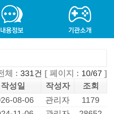
전체 :
331건
[ 페이지 :
10/67
]
작성일
작성자
조회
026-08-06
관리자
1179
024-11-06
관리자
28652